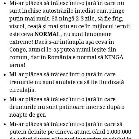
Mi-ar plăcea să trăiesc într-o ţară în care nu
sunt închise autostrăzile imediat cum ninge
puţin mai mult. Să ningă 2-3 zile, să fie frig,
viscol, ceaţă şi mai ştiu eu ce în mijlocul iernii
este ceva
NORMAL
, nu sunt fenomene
extreme! Dacă s-ar întâmpla aşa ceva în
Congo, atunci le-aş putea numi ieşite din
comun, dar în România e normal să NINGĂ
iarna!
Mi-ar plăcea să trăiesc într-o ţară în care
trenurile nu sunt anulate ca să fie fluidizată
circulaţia.
Mi-ar plăcea să trăiesc într-o ţară în care
drumurile nu sunt patinoare imense după o
noapte de ger.
Mi-ar plăcea să trăiesc într-o ţară în care să
putem demite pe cineva atunci când 1.000.000