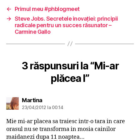
←
Primul meu #phblogmeet
→
Steve Jobs. Secretele inovaţiei: principii
radicale pentru un succes răsunator –
Carmine Gallo
3 răspunsuri la “Mi-ar
plăcea I”
spune:
Martina
23/04/2012 la 00:14
Mie mi-ar placea sa traiesc intr-o tara in care
orasul nu se transforma in mosia cainilor
maidanezi dupa 11 noaptea…