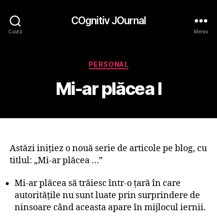
COgnitiv JOurnal
Caută
Meniu
Categorii
PERSONAL
Mi-ar plăcea I
Astăzi iniţiez o nouă serie de articole pe blog, cu
titlul: „Mi-ar plăcea …”
Mi-ar plăcea să trăiesc într-o ţară în care
autorităţile nu sunt luate prin surprindere de
ninsoare când aceasta apare în mijlocul iernii.