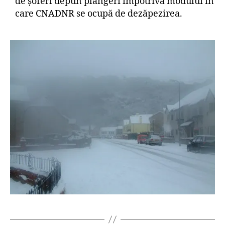
de şoferi depun plângeri împotriva modului în
care CNADNR se ocupă de dezăpezirea.