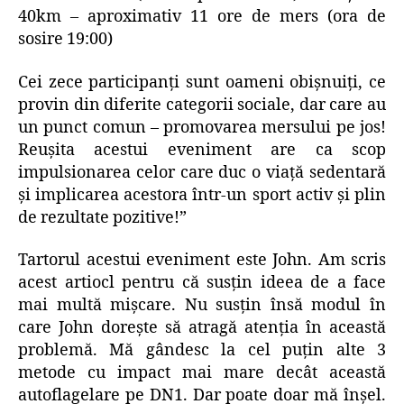
40km – aproximativ 11 ore de mers (ora de
sosire 19:00)
Cei zece participanți sunt oameni obișnuiți, ce
provin din diferite categorii sociale, dar care au
un punct comun – promovarea mersului pe jos!
Reușita acestui eveniment are ca scop
impulsionarea celor care duc o viață sedentară
și implicarea acestora într-un sport activ și plin
de rezultate pozitive!”
Tartorul acestui eveniment este John. Am scris
acest artiocl pentru că susţin ideea de a face
mai multă mişcare. Nu susţin însă modul în
care John doreşte să atragă atenţia în această
problemă. Mă gândesc la cel puţin alte 3
metode cu impact mai mare decât această
autoflagelare pe DN1. Dar poate doar mă înşel.