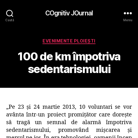
COgnitiv JOurnal
Caută
Meniu
Categorii
EVENIMENTE PLOIEŞTI
100 de km împotriva
sedentarismului
„Pe 23 și 24 martie 2013, 10 voluntari se vor
avânta într-un proiect promițător care dorește
să tragă un semnal de alarmă împotriva
sedentarismului, promovând mișcarea și
mersul pe jos. În era tehnologiei, oamenii încep