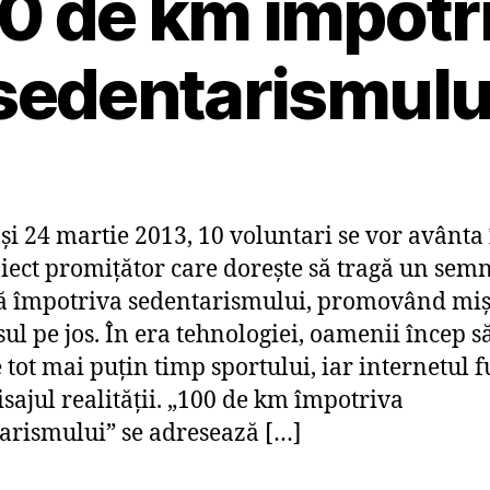
0 de km împotr
sedentarismulu
 și 24 martie 2013, 10 voluntari se vor avânta 
iect promițător care dorește să tragă un sem
 împotriva sedentarismului, promovând mi
sul pe jos. În era tehnologiei, oamenii încep s
 tot mai puțin timp sportului, iar internetul f
isajul realității. „100 de km împotriva
arismului” se adresează […]