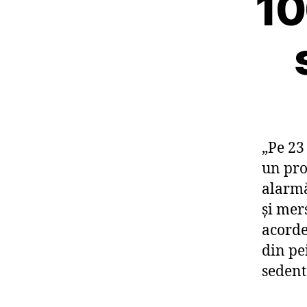
10
„Pe 23
un pro
alarmă
și mer
acorde
din pe
sedent