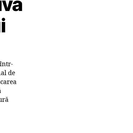
iva
i
într-
nal de
șcarea
ă
ură