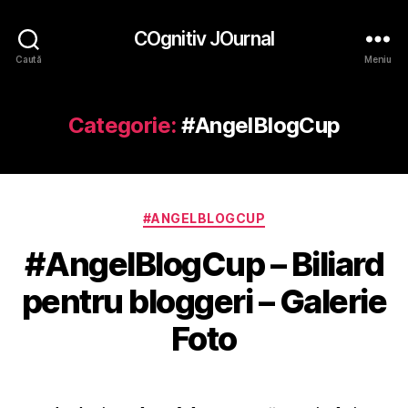
COgnitiv JOurnal
Caută
Meniu
Categorie:
#AngelBlogCup
Categorii
#ANGELBLOGCUP
#AngelBlogCup – Biliard
pentru bloggeri – Galerie
Foto