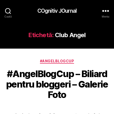
COgnitiv JOurnal
Caută
Meniu
Etichetă:
Club Angel
Categorii
#ANGELBLOGCUP
#AngelBlogCup – Biliard
pentru bloggeri – Galerie
Foto