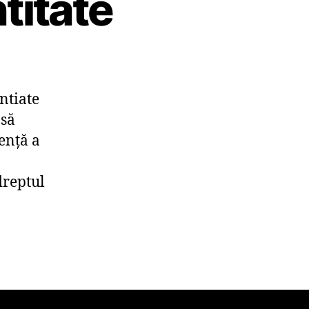
titate
ntiate
 să
enţă a
dreptul