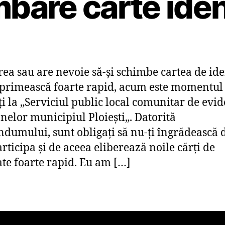
bare carte iden
rea sau are nevoie să-şi schimbe cartea de ide
o primească foarte rapid, acum este momentul
i la „Serviciul public local comunitar de evid
nelor municipiul Ploieşti„. Datorită
ndumului, sunt obligaţi să nu-ţi îngrădească 
articipa şi de aceea eliberează noile cărţi de
ate foarte rapid. Eu am […]