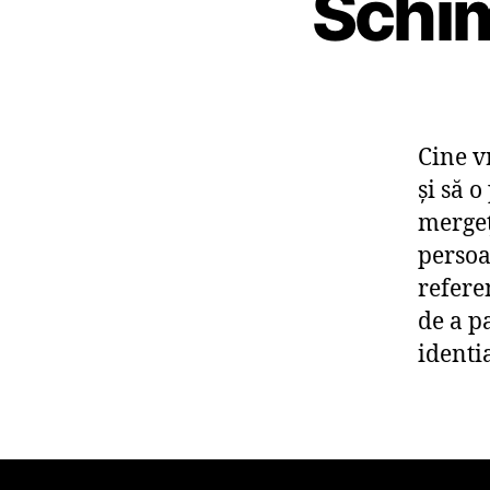
Schim
Cine v
şi să 
mergeţ
persoa
refere
de a p
identi