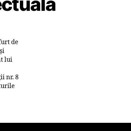
ectuală
furt de
şi
t lui
i nr. 8
turile