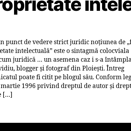
roprietate intel
in punct de vedere strict juridic noţiunea de „
etate intelectuală” este o sintagmă colocviala 
cum juridică … un asemena caz i s-a întâmpla
idiu, blogger şi fotograf din Ploieşti. Întreg
catul poate fi citit pe blogul său. Conform legi
 martie 1996 privind dreptul de autor şi drep
 […]