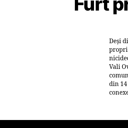
Furt p
Deşi d
propri
nicide
Vali Ov
comuni
din 14
conexe