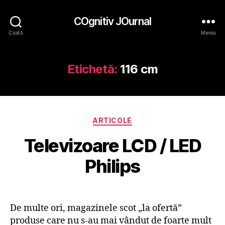
COgnitiv JOurnal
Caută
Meniu
Etichetă:
116 cm
Categorii
ARTICOLE
Televizoare LCD / LED
Philips
De multe ori, magazinele scot „la ofertă”
produse care nu s-au mai vândut de foarte mult