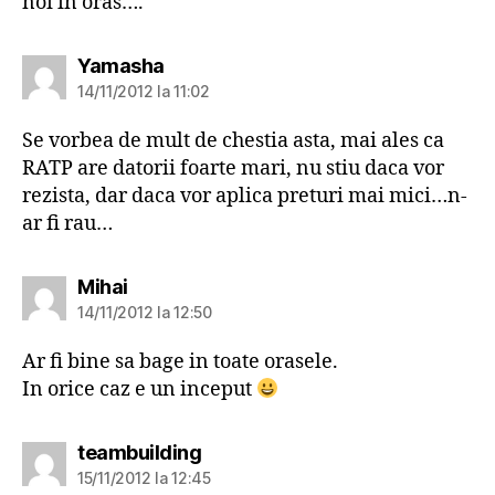
noi in oras….
spune:
Yamasha
14/11/2012 la 11:02
Se vorbea de mult de chestia asta, mai ales ca
RATP are datorii foarte mari, nu stiu daca vor
rezista, dar daca vor aplica preturi mai mici…n-
ar fi rau…
spune:
Mihai
14/11/2012 la 12:50
Ar fi bine sa bage in toate orasele.
In orice caz e un inceput
spune:
teambuilding
15/11/2012 la 12:45