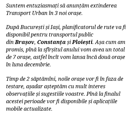
Suntem entuziasmaţi să anunţăm extinderea
Transport Urban în 3 noi oraşe.
După Bucureşti şi Iaşi, planificatorul de rute va fi
disponibil pentru transportul public
din
Braşov
,
Constanţa
şi
Ploieşti
. Aşa cum am
promis, pînă la sfîrşitul anului vom avea un total
de 7 oraşe, astfel încît vom lansa încă două oraşe
în luna decembrie.
Timp de 2 săptămîni, noile oraşe vor fi în faza de
testare, aşadar aşteptăm cu mult interes
observaţiile şi sugestiile voastre. Pînă la finalul
acestei perioade vor fi disponibile și aplicațiile
mobile actualizate.