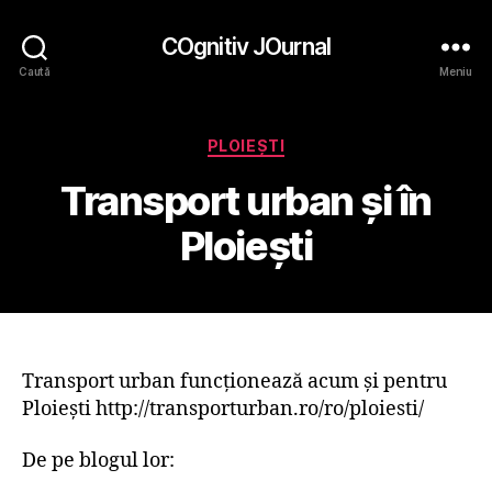
COgnitiv JOurnal
Caută
Meniu
Categorii
PLOIEŞTI
Transport urban şi în
Ploieşti
Transport urban funcţionează acum şi pentru
Ploieşti http://transporturban.ro/ro/ploiesti/
De pe blogul lor: