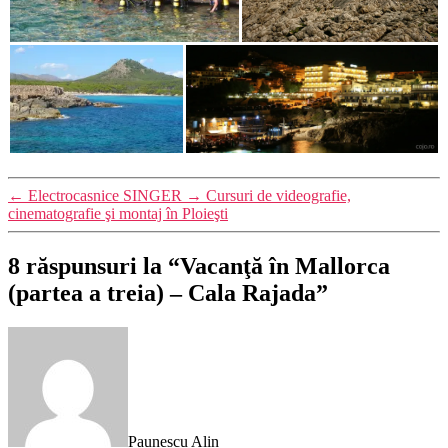
←
Electrocasnice SINGER
→
Cursuri de videografie,
cinematografie şi montaj în Ploieşti
8 răspunsuri la “Vacanţă în Mallorca
(partea a treia) – Cala Rajada”
spune:
Paunescu Alin