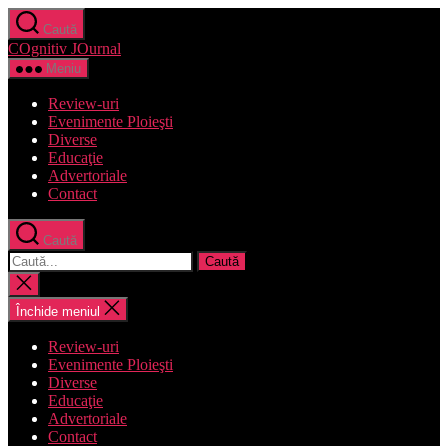
Sari
Caută
la
COgnitiv JOurnal
conținut
Meniu
Review-uri
Evenimente Ploieşti
Diverse
Educaţie
Advertoriale
Contact
Caută
Caută
după:
Închide
căutarea
Închide meniul
Review-uri
Evenimente Ploieşti
Diverse
Educaţie
Advertoriale
Contact