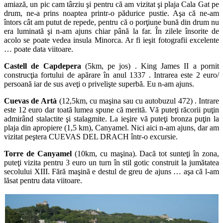
amiază, un pic cam târziu şi pentru că am vizitat şi plaja Cala Gat pe
drum, ne-a prins noaptea printr-o pădurice pustie. Aşa că ne-am
întors cât am putut de repede, pentru că o porţiune bună din drum nu
era luminată şi n-am ajuns chiar până la far. În zilele însorite de
acolo se poate vedea insula Minorca. Ar fi ieşit fotografii excelente
… poate data viitoare.
Castell de Capdepera
(5km, pe jos) . King James II a pornit
construcţia fortului de apărare în anul 1337 . Intrarea este 2 euro/
persoană iar de sus aveţi o privelişte superbă. Eu n-am ajuns.
Cuevas de Artà
(12,5km, cu maşina sau cu autobuzul 472) . Intrare
este 12 euro dar toată lumea spune că merită. Vă puteţi răcorii puţin
admirând stalactite şi stalagmite. La ieşire vă puteţi bronza puţin la
plaja din apropiere (1,5 km), Canyamel. Nici aici n-am ajuns, dar am
vizitat peştera CUEVAS DEL DRACH într-o excursie.
Torre de Canyamel
(10km, cu maşina). Dacă tot sunteţi în zona,
puteţi vizita pentru 3 euro un turn în stil gotic construit la jumătatea
secolului XIII. Fără maşină e destul de greu de ajuns … aşa că l-am
lăsat pentru data viitoare.