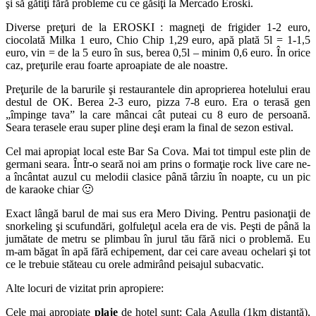
şi să gătiţi fără probleme cu ce găsiţi la Mercado Eroski.
Diverse preţuri de la EROSKI : magneţi de frigider 1-2 euro,
ciocolată Milka 1 euro, Chio Chip 1,29 euro, apă plată 5l = 1-1,5
euro, vin = de la 5 euro în sus, berea 0,5l – minim 0,6 euro. În orice
caz, preţurile erau foarte aproapiate de ale noastre.
Preţurile de la barurile şi restaurantele din aproprierea hotelului erau
destul de OK. Berea 2-3 euro, pizza 7-8 euro. Era o terasă gen
„împinge tava” la care mâncai cât puteai cu 8 euro de persoană.
Seara terasele erau super pline deşi eram la final de sezon estival.
Cel mai apropiat local este Bar Sa Cova. Mai tot timpul este plin de
germani seara. Într-o seară noi am prins o formaţie rock live care ne-
a încântat auzul cu melodii clasice până târziu în noapte, cu un pic
de karaoke chiar 🙂
Exact lângă barul de mai sus era Mero Diving. Pentru pasionaţii de
snorkeling şi scufundări, golfuleţul acela era de vis. Peşti de până la
jumătate de metru se plimbau în jurul tău fără nici o problemă. Eu
m-am băgat în apă fără echipement, dar cei care aveau ochelari şi tot
ce le trebuie stăteau cu orele admirând peisajul subacvatic.
Alte locuri de vizitat prin apropiere:
Cele mai apropiate
plaje
de hotel sunt: Cala Agulla (1km distanţă),