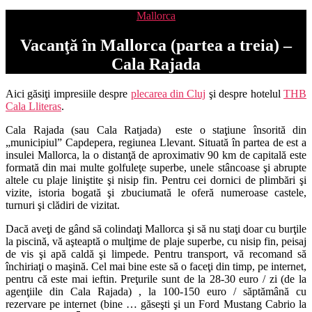
Categorii
Mallorca
Vacanţă în Mallorca (partea a treia) –
Cala Rajada
Aici găsiţi impresiile despre
plecarea din Cluj
şi despre hotelul
THB
Cala Lliteras
.
Cala Rajada (sau Cala Ratjada) este o staţiune însorită din
„municipiul” Capdepera, regiunea Llevant. Situată în partea de est a
insulei Mallorca, la o distanţă de aproximativ 90 km de capitală este
formată din mai multe golfuleţe superbe, unele stâncoase şi abrupte
altele cu plaje liniştite şi nisip fin. Pentru cei dornici de plimbări şi
vizite, istoria bogată şi zbuciumată le oferă numeroase castele,
turnuri şi clădiri de vizitat.
Dacă aveţi de gând să colindaţi Mallorca şi să nu staţi doar cu burţile
la piscină, vă aşteaptă o mulţime de plaje superbe, cu nisip fin, peisaj
de vis şi apă caldă şi limpede. Pentru transport, vă recomand să
închiriaţi o maşină. Cel mai bine este să o faceţi din timp, pe internet,
pentru că este mai ieftin. Preţurile sunt de la 28-30 euro / zi (de la
agenţiile din Cala Rajada) , la 100-150 euro / săptămână cu
rezervare pe internet (bine … găseşti şi un Ford Mustang Cabrio la