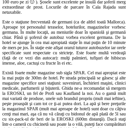
100 euro pe zi 🙂 ). Şosele sunt excelente pe insulă dar şoferii merg
extraordinar de prost. Locurile de parcare în Cala Rajada sunt
netaxabile.
Este o staţiune frecventată de germani (ca de altfel toată Mallorca).
Aproape tot personalul teraselor, hotelurilor, magazinelor vorbesc
germana. În multe locaţii, au meniurile doar în spaniolă şi germană
chiar. Până şi şoferul de autobuz vorbea excelent germana. De la
hotel se ajunge în cea mai apropiată staţie în mai puţin de 10 minute
de mers pe jos. În staţie este afişat orarul tuturor autobuzelor iar orele
specificate sunt respectate cu stricteţe. Este foarte multă verdeaţă
(faţă de ce vezi din autocar): mulţi palmieri, tufişuri de hibiscus
imense, aloe, cactuşi cu fructe în ei etc.
Există foarte multe magazine sub sigla SPAR. Cel mai apropiat este
la mai puţin de 300m de hotel. Pe strada principală se găsesc şi alte
magazine specifice unei staţiuni: suveniruri, închirieri maşini, clinici
medicale, parfumerii şi bijuterii. Ghida ne-a recomandat să mergem
la EROSKI, un fel de Profi sau Kaufland la noi. Au o gamă mult
mai variată de produse, unele sub brandul propriu (mult mai ieftine),
peşte proaspăt şi cam tot ce ţi-ai putea dori. La apă şi bere preţurile
la magazinul SPAR (mult mai aproape de hotel) sunt doar cu câţiva
cenţi mai mari, aşa că nu vă căraţi cu bidonul de apă plată de 5l sau
cu six-pack-ul de beri de la EROSKI (600m distanţă). Dacă staţi
într-o cameră cu chicinetă sau poate la o vilă, puteţi face cumpărături