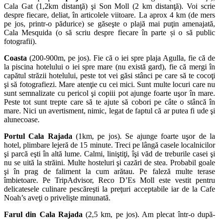
Cala Gat (1,2km distanţă) şi Son Moll (2 km distanţă). Voi scrie
despre fiecare, deliat, în articolele viitoare. La aprox 4 km (de mers
pe jos, printr-o pădurice) se găseşte o plajă mai puţin amenajată,
Cala Mesquida (o să scriu despre fiecare în parte și o să public
fotografii).
Coasta
(200-900m, pe jos). Fie că o iei spre plaja Agulla, fie că de
la piscina hotelului o iei spre mare (nu există gard), fie că mergi în
capătul străzii hotelului, peste tot vei găsi stânci pe care să te cocoţi
şi să fotografiezi. Mare atenţie cu cei mici. Sunt multe locuri care nu
sunt semnalizate cu pericol şi copiii pot ajunge foarte uşor în mare.
Peste tot sunt trepte care să te ajute să cobori pe câte o stâncă în
mare. Nici un avertisment, nimic, legat de faptul că ar putea fi ude şi
alunecoase.
Portul Cala Rajada
(1km, pe jos). Se ajunge foarte uşor de la
hotel, plimbare lejeră de 15 minute. Treci pe lângă casele localnicilor
şi parcă eşti în altă lume. Calmi, liniştiţi, îşi văd de treburile casei şi
nu se uită la străini. Multe hosteluri şi cazări de stea. Probabil goale
şi în prag de faliment la cum arătau. Pe faleză multe terase
îmbietoare. Pe TripAdvisor, Reco D’Es Moll este vestit pentru
delicatesele culinare pescăreşti la preţuri acceptabile iar de la Cafe
Noah’s aveţi o privelişte minunată.
Farul din Cala Rajada
(2,5 km, pe jos). Am plecat într-o după-