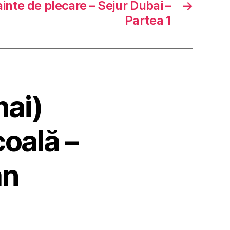
ainte de plecare – Sejur Dubai –
→
Partea 1
mai)
oală –
an