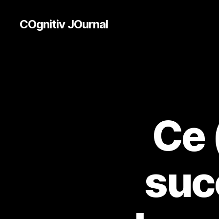
COgnitiv JOurnal
Ce 
succ