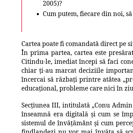
2005)?
Cum putem, fiecare din noi, s
Cartea poate fi comandată direct pe si
În prima partea, cartea este presăra
Citindu-le, imediat începi să faci con
chiar ți-au marcat deciziile importan
încercai să răzbați printre atâtea „
educațional, probleme care nici în ziu
Secțiunea III, intitulată „Conu Admin
înseamnă era digitală și cum se împl
sistemul de învățământ și cum percep 
findlandezi nu vor mai învăța să scri