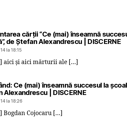
ntarea cărţii “Ce (mai) înseamnă succesu
s
ă”, de Ştefan Alexandrescu | DISCERNE
14 la 18:15
] aici şi aici mărturii ale […]
rând: Ce (mai) înseamnă succesul la şcoal
spune:
n Alexandrescu | DISCERNE
14 la 18:26
] Bogdan Cojocaru […]