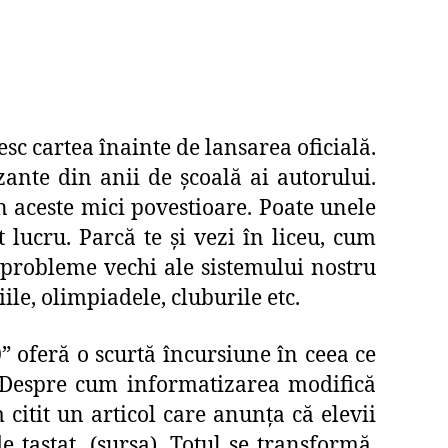
sc cartea înainte de lansarea oficială.
ante din anii de școală ai autorului.
in aceste mici povestioare. Poate unele
 lucru. Parcă te și vezi în liceu, cum
 probleme vechi ale sistemului nostru
le, olimpiadele, cluburile etc.
” oferă o scurtă încursiune în ceea ce
r. Despre cum informatizarea modifică
citit un articol care anunța că elevii
 tastat. (sursa). Totul se transformă,