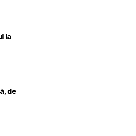
l la
pune:
ă, de