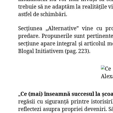
trebuie să ne adaptăm la realitățile v
astfel de schimbări.
Secțiunea „Alternative” vine cu p
predare. Propunerile sunt pertinente 
secțiune apare integral și articolul m
Blogal Initiativem (pag. 223).
„
Ce (mai) înseamnă succesul la șco
regăsii cu siguranță printre istorisi
reflectezi asupra propriei deveniri. S