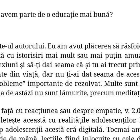
ă avem parte de o educaţie mai bună?
te-ul autorului. Eu am avut plăcerea să răsfoie
tă cu istorisiri mai mult sau mai puțin amuz
exiuni și să-ți dai seama că și tu ai trecut pr
te din viață, dar nu ți-ai dat seama de acest
probleme” importante de rezolvat. Multe sunt
a de astăzi nu sunt lămurite, precum meditații
 față cu reacțiunea sau despre empatie, v. 2.0
etește această cu realitățile adolescențilo
adolescenții acestă eră digitală. Tocmai am 
e de mână, lecțiile fiind înlocuite cu cele de