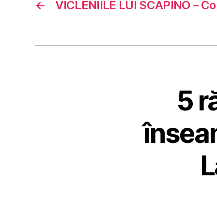
←
VICLENIILE LUI SCAPINO – Co
5 r
însea
L