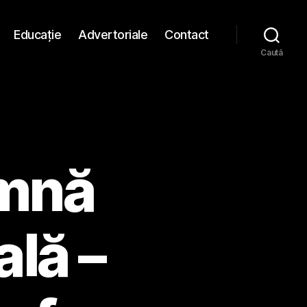
Educaţie
Advertoriale
Contact
Caută
amnă
ală –