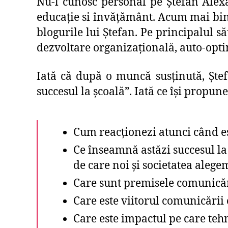
Nu-l cunosc personal pe Ștefan Alexa
educație si învățământ. Acum mai bine
blogurile lui Ștefan. Pe principalul 
dezvoltare organizaţională, auto-optim
Iată că după o muncă susținută, Ște
succesul la școală”. Iată ce își propun
Cum reacţionezi atunci când eş
Ce înseamnă astăzi succesul la
de care noi şi societatea alege
Care sunt premisele comunicări
Care este viitorul comunicării 
Care este impactul pe care tehn