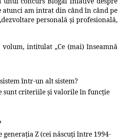
a unui concurs Blogal Iniative despre
e atunci am intrat din când în când pe
„dezvoltare personală și profesională,
 volum, intitulat „Ce (mai) înseamnă
sistem într-un alt sistem?
 sunt criteriile şi valorile în funcţie
?
 generaţia Z (cei născuţi între 1994-