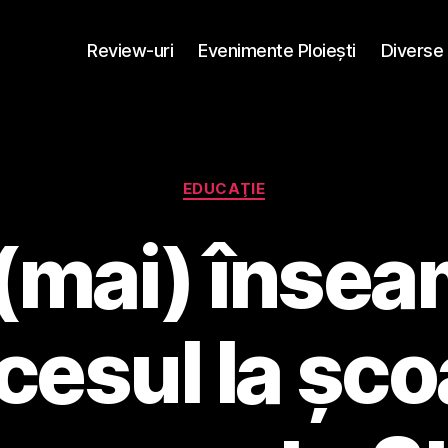
Review-uri
Evenimente Ploieşti
Diverse
Categorii
EDUCAŢIE
(mai) înse
esul la șco