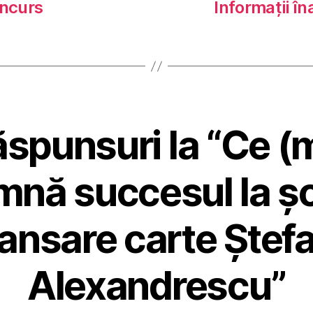
ncurs
Informații în
ăspunsuri la “Ce (
mnă succesul la șc
ansare carte Ștef
Alexandrescu”