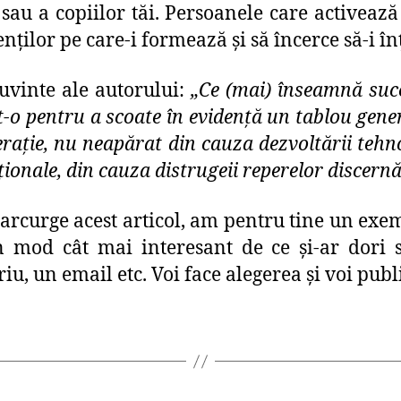
sau a copiilor tăi. Persoanele care activeaz
nților pe care-i formează și să încerce să-i î
uvinte ale autorului:
„Ce (mai) înseamnă succ
o pentru a scoate în evidență un tablou genera
nerație, nu neapărat din cauza dezvoltării tehn
ționale, din cauza distrugeii reperelor discern
parcurge acest articol, am pentru tine un exemp
 mod cât mai interesant de ce și-ar dori să
iu, un email etc. Voi face alegerea și voi publ