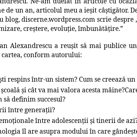
ndrescu. Ne-am duelat în articole cu ocazi
 de un an, articolul meu a ieșit câștigător. D
său blog, discerne.wordpress.com scrie despre 
izare, creştere, evoluţie, îmbunătăţire.”
fan Alexandrescu a reușit să mai publice un
e cartea, conform autorului:
ti respins într-un sistem? Cum se creează un 
 şcoală şi cât va mai valora acesta mâine?
Care
m să definim succesul?
i între generaţii?
emoţionale între adolescenţii şi tinerii de azi
ologia îl are asupra modului în care gândeşte