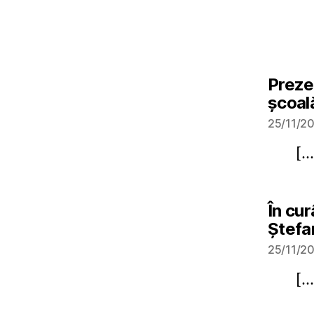
Preze
şcoal
25/11/20
[…
În cu
Ştefa
25/11/20
[…