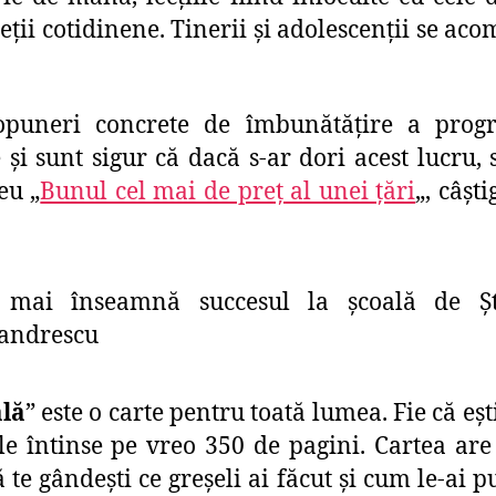
ieții cotidinene. Tinerii și adolescenții se a
ropuneri concrete de îmbunătățire a prog
și sunt sigur că dacă s-ar dori acest lucru, 
eu „
Bunul cel mai de preţ al unei ţări
„, câșt
ală
” este o carte pentru toată lumea. Fie că ești
rile întinse pe vreo 350 de pagini. Cartea a
ă te gândești ce greșeli ai făcut și cum le-ai 