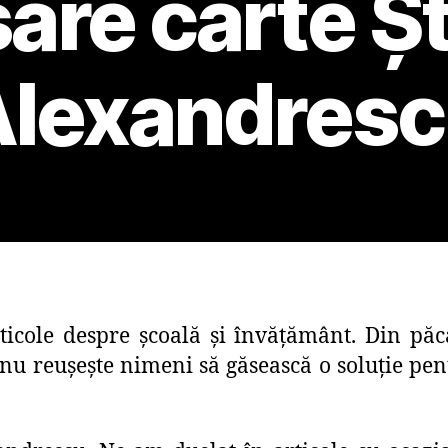
are carte Ș
lexandres
rticole despre școală și învățământ. Din pă
nu reușește nimeni să găsească o soluție pent