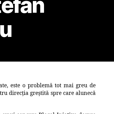
tefan
cu
cate, este o problemă tot mai greu de
ru direcția greștită spre care alunecă