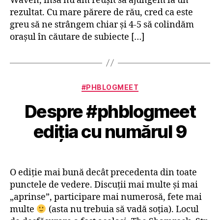
Waven, însă nu am reuşit să ajungem la un
rezultat. Cu mare părere de rău, cred ca este
greu să ne strângem chiar şi 4-5 să colindăm
oraşul în căutare de subiecte […]
Categorii
#PHBLOGMEET
Despre #phblogmeet
ediţia cu numărul 9
O ediţie mai bună decât precedenta din toate
punctele de vedere. Discuţii mai multe şi mai
„aprinse”, participare mai numerosă, fete mai
multe
(asta nu trebuia să vadă soţia). Locul