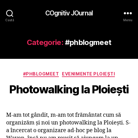
COgnitiv JOurnal
Caută
Meniu
Categorie:
#phblogmeet
Categorii
#PHBLOGMEET
EVENIMENTE PLOIEŞTI
Photowalking la Ploieşti
M-am tot gândit, m-am tot frământat cum să
organizăm şi noi un photowalking la Ploieşti. S-
a încercat o organizare ad-hoc pe blog la