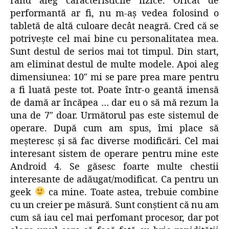
rând aleg caracteristicile fizice. Oricât de
performantă ar fi, nu m-aş vedea folosind o
tabletă de altă culoare decât neagră. Cred că se
potriveşte cel mai bine cu personalitatea mea.
Sunt destul de serios mai tot timpul. Din start,
am eliminat destul de multe modele. Apoi aleg
dimensiunea: 10″ mi se pare prea mare pentru
a fi luată peste tot. Poate într-o geantă imensă
de damă ar încăpea … dar eu o să mă rezum la
una de 7″ doar. Următorul pas este sistemul de
operare. După cum am spus, îmi place să
meşteresc şi să fac diverse modificări. Cel mai
interesant sistem de operare pentru mine este
Android 4. Se găsesc foarte multe chestii
interesante de adăugat/modificat. Ca pentru un
geek
ca mine. Toate astea, trebuie combine
cu un creier pe măsură. Sunt conştient că nu am
cum să iau cel mai perfomant procesor, dar pot