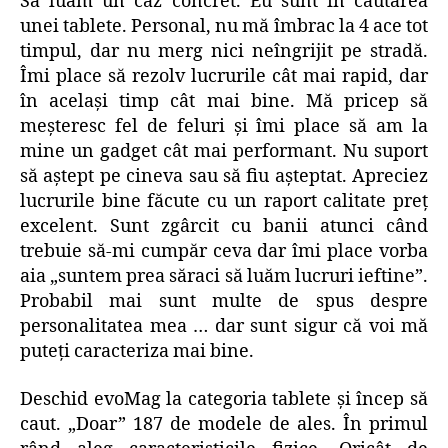
Să luăm un caz concret. Eu sunt în căutarea
unei tablete. Personal, nu mă îmbrac la 4 ace tot
timpul, dar nu merg nici neîngrijit pe stradă.
Îmi place să rezolv lucrurile cât mai rapid, dar
în acelaşi timp cât mai bine. Mă pricep să
meşteresc fel de feluri şi îmi place să am la
mine un gadget cât mai performant. Nu suport
să aştept pe cineva sau să fiu aşteptat. Apreciez
lucrurile bine făcute cu un raport calitate preţ
excelent. Sunt zgârcit cu banii atunci când
trebuie să-mi cumpăr ceva dar îmi place vorba
aia „suntem prea săraci să luăm lucruri ieftine”.
Probabil mai sunt multe de spus despre
personalitatea mea … dar sunt sigur că voi mă
puteţi caracteriza mai bine.
Deschid evoMag la categoria tablete şi încep să
caut. „Doar” 187 de modele de ales. În primul