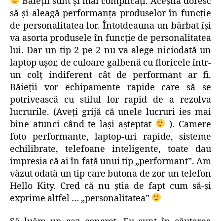
Băieţii sunt şi mai complicaţi. Aceştia doresc
să-şi aleagă
performanţa
produselor în funcţie
de personalitatea lor. Întotdeauna un bărbat îşi
va asorta produsele în funcţie de personalitatea
lui. Dar un tip 2 pe 2 nu va alege niciodată un
laptop uşor, de culoare galbenă cu floricele într-
un colţ indiferent cât de performant ar fi.
Băieţii vor echipamente rapide care să se
potrivească cu stilul lor rapid de a rezolva
lucrurile. (Aveţi grijă că unele lucruri ies mai
bine atunci când te laşi aşteptat
). Camere
foto performante, laptop-uri rapide, sisteme
echilibrate, telefoane inteligente, toate dau
impresia că ai în faţă unui tip „performant”. Am
văzut odată un tip care butona de zor un telefon
Hello Kity. Cred că nu ştia de fapt cum să-şi
exprime altfel … „personalitatea”