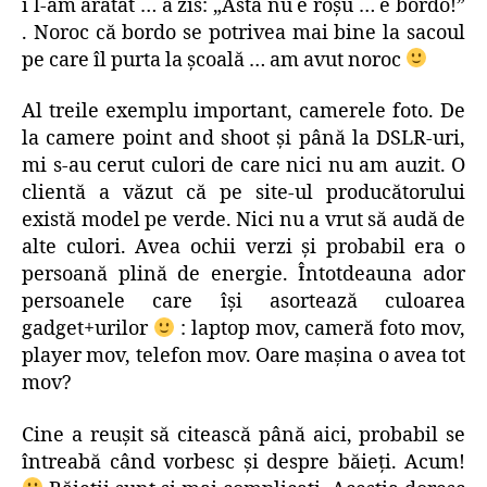
i l-am arătat … a zis: „Ăsta nu e roşu … e bordo!”
. Noroc că bordo se potrivea mai bine la sacoul
pe care îl purta la şcoală … am avut noroc
Al treile exemplu important, camerele foto. De
la camere point and shoot şi până la DSLR-uri,
mi s-au cerut culori de care nici nu am auzit. O
clientă a văzut că pe site-ul producătorului
există model pe verde. Nici nu a vrut să audă de
alte culori. Avea ochii verzi şi probabil era o
persoană plină de energie. Întotdeauna ador
persoanele care îşi asortează culoarea
gadget+urilor
: laptop mov, cameră foto mov,
player mov, telefon mov. Oare maşina o avea tot
mov?
Cine a reuşit să citească până aici, probabil se
întreabă când vorbesc şi despre băieţi. Acum!