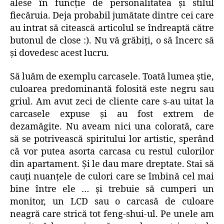
alese în funcţie de personalitatea şi stilul
fiecăruia. Deja probabil jumătate dintre cei care
au intrat să citească articolul se îndreaptă către
butonul de close :). Nu vă grăbiţi, o să încerc să
şi dovedesc acest lucru.
Să luăm de exemplu carcasele. Toată lumea ştie,
culoarea predominantă folosită este negru sau
griul. Am avut zeci de cliente care s-au uitat la
carcasele expuse şi au fost extrem de
dezamăgite. Nu aveam nici una colorată, care
să se potrivească spiritului lor artistic, sperând
că vor putea asorta carcasa cu restul culorilor
din apartament. Şi le dau mare dreptate. Stai să
cauţi nuanţele de culori care se îmbină cel mai
bine între ele … şi trebuie să cumperi un
monitor, un LCD sau o carcasă de culoare
neagră care strică tot feng-shui-ul. Pe unele am