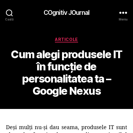
COgnitiv JOurnal
Caută
Meniu
Categorii
ARTICOLE
Cum alegi produsele IT
în funcţie de
personalitatea ta –
Google Nexus
Deşi mulţi nu-şi dau seama, produsele IT sunt