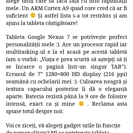
alege unul care să facă faţă cu brio rapidităţii
mele. Un ARM Cortex A9 quad core cred că ar fi
suficient
Şi astfel lista s-a tot restrâns şi am
ajuns la tableta câştigătoare!
Tableta Google Nexus 7 se potriveşte perfect
personalităţii mele :). Are un procesor rapid iar
multitasking-ul e la el acasă pe acestă tabletă
(am o vorbă: „Viaţa e prea scurtă să aştepţi să ţi
se încarce o pagină într-un singur TAB”).
Ecranul de 7” 1280×800 HD display (216 ppi)
seamănă cu ochelarii mei :). Culoarea neagră şi
textura capacului posterior îi dă o eleganţă
aparte. Bateria rezistă până la 9 ore de folosire
intensă, exact ca şi mine
. Reclama asta
spune totul despre noi:
Voi ce ziceţi, vă alegeţi gadget-urile în funcţie