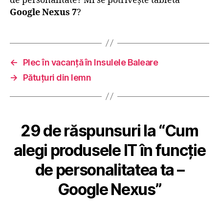
de personalitate? Mi se potriveşte tableta
Google Nexus 7
?
←
Plec în vacanţă în Insulele Baleare
→
Pătuţuri din lemn
29 de răspunsuri la “Cum
alegi produsele IT în funcţie
de personalitatea ta –
Google Nexus”