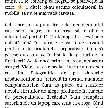
reuşit să le conving că negrul se potriveşte la
orice
… altele şi-au ascuns calculatorul în
mobilă, să nu se mai vadă carcasa.
Cele care nu au putut trece de inconvenientul
carcaselor negre, am încercat să le ofer o
alternativă portabilă. Un laptop lila aşezat pe o
măsuţă albă în sufragerie va fi de invidiat
pentru toate prietenele corporatiste. Cum să
găsesc eu aşa ceva în listele de preţuri de la
furnizori? Acolo dacă prinzi un roşu, alabastru
sau gri. Violet nu este acelaşi lucru cu mov sau
cu lila. Fotografiile de pe site-urile
producătorilor nu reflectă în tocmai nuanţele
echipamentelor. Cum aş putea eu satisface
nevoia clienţilor de alege produsele în funcţie
de personalitatea fiecăruia? I-am cumpărat
surorii mele un laptop care scria că e roşu. Când