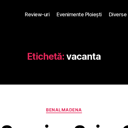
Review-uri
Evenimente Ploieşti
Diverse
Etichetă:
vacanta
Categorii
BENALMADENA