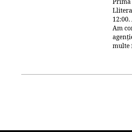
Prima 
Lliter
12:00.
Am com
agenţi
multe f
Paginație
articole