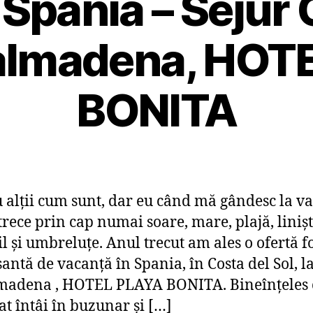
Spania – Sejur 
nalmadena, HOT
BONITA
u alţii cum sunt, dar eu când mă gândesc la v
trece prin cap numai soare, mare, plajă, linişte
il şi umbreluţe. Anul trecut am ales o ofertă f
santă de vacanţă în Spania, în Costa del Sol, l
adena , HOTEL PLAYA BONITA. Bineînţeles 
at întâi în buzunar şi […]