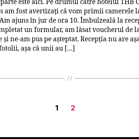
parte este aici. Pe drumul către hotelul THB 
as am fost avertizaţi că vom primii camerele l
 Am ajuns în jur de ora 10. Îmbulzeală la rece
pletat un formular, am lăsat voucherul de l
e şi ne-am pus pe aşteptat. Recepţia nu are aş
otolii, aşa că unii au […]
1
2