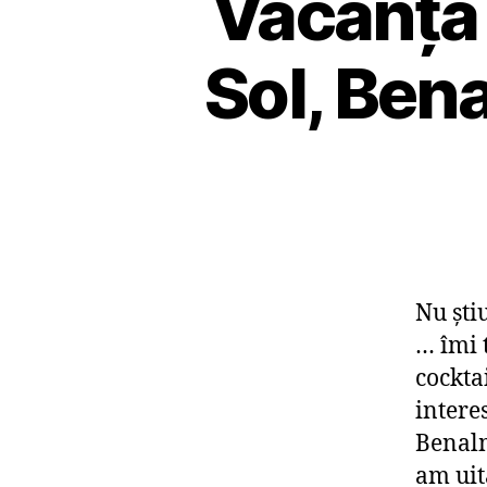
Vacanţă 
Sol, Be
Nu şti
… îmi 
cockta
intere
Benalm
am uit