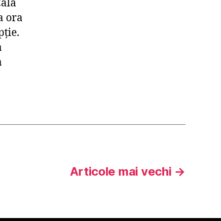
Cala
a ora
pţie.
a
a
Articole
mai vechi
→