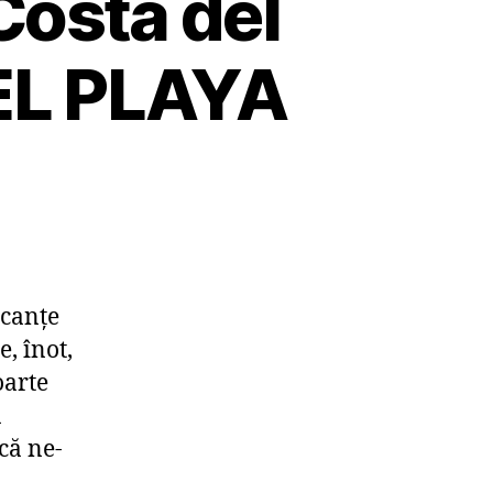
Costa del
EL PLAYA
acanţe
, înot,
oarte
a
că ne-