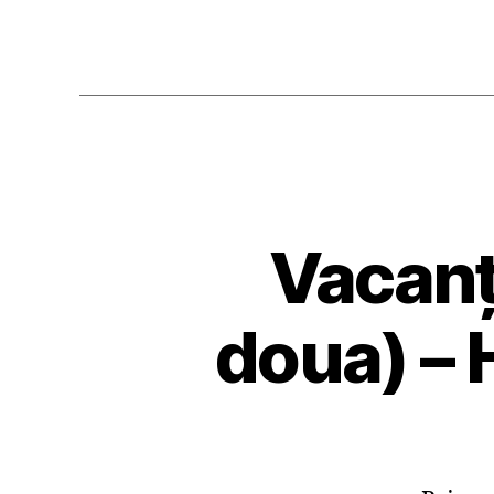
Vacanţ
doua) – 