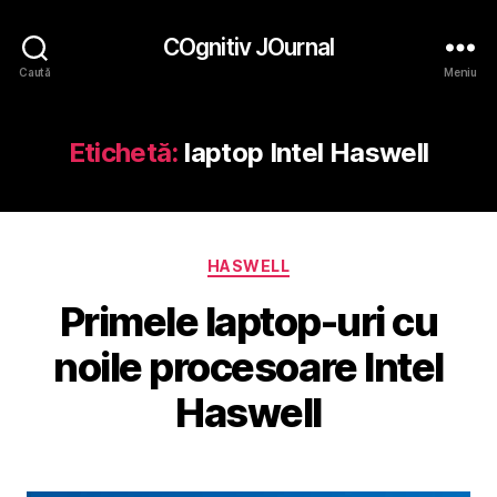
COgnitiv JOurnal
Caută
Meniu
Etichetă:
laptop Intel Haswell
Categorii
HASWELL
Primele laptop-uri cu
noile procesoare Intel
Haswell