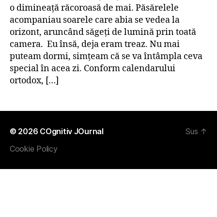
o dimineaţă răcoroasă de mai. Păsărelele
acompaniau soarele care abia se vedea la
orizont, aruncând săgeţi de lumină prin toată
camera. Eu însă, deja eram treaz. Nu mai
puteam dormi, simţeam că se va întâmpla ceva
special în acea zi. Conform calendarului
ortodox, […]
© 2026
COgnitiv JOurnal
Sus
↑
Cookie Policy