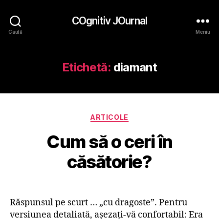
COgnitiv JOurnal
Caută
Meniu
Etichetă:
diamant
Categorii
ARTICOLE
Cum să o ceri în
căsătorie?
Răspunsul pe scurt … „cu dragoste”. Pentru
versiunea detaliată, aşezaţi-vă confortabil: Era