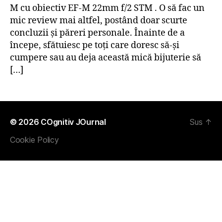
M cu obiectiv EF-M 22mm f/2 STM . O să fac un
mic review mai altfel, postând doar scurte
concluzii şi păreri personale. Înainte de a
începe, sfătuiesc pe toţi care doresc să-şi
cumpere sau au deja această mică bijuterie să
[…]
© 2026
COgnitiv JOurnal
Sus
↑
Cookie Policy