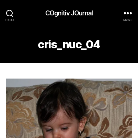
COgnitiv JOurnal
Caută
Meniu
cris_nuc_04