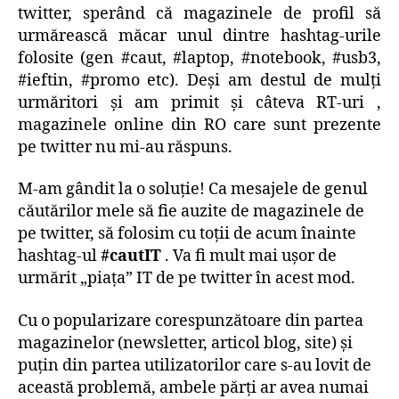
twitter, sperând că magazinele de profil să
urmărească măcar unul dintre hashtag-urile
folosite (gen #caut, #laptop, #notebook, #usb3,
#ieftin, #promo etc). Deşi am destul de mulţi
urmăritori şi am primit şi câteva RT-uri ,
magazinele online din RO care sunt prezente
pe twitter nu mi-au răspuns.
M-am gândit la o soluţie! Ca mesajele de genul
căutărilor mele să fie auzite de magazinele de
pe twitter, să folosim cu toţii de acum înainte
hashtag-ul
#cautIT
. Va fi mult mai uşor de
urmărit „piaţa” IT de pe twitter în acest mod.
Cu o popularizare corespunzătoare din partea
magazinelor (newsletter, articol blog, site) şi
puţin din partea utilizatorilor care s-au lovit de
această problemă, ambele părţi ar avea numai