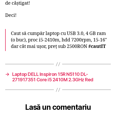
de câştigat!
Deci!
Caut să cumpăr laptop cu USB 3.0, 4 GB ram
(o buc), proc i5-2410m, hdd 7200rpm, 15-16″
dar cât mai uşor, preţ sub 2500RON
#cautIT
→
Laptop DELL Inspiron 15R N5110 DL-
271917351 Core i5 2410M 2.3GHz Red
Lasă un comentariu