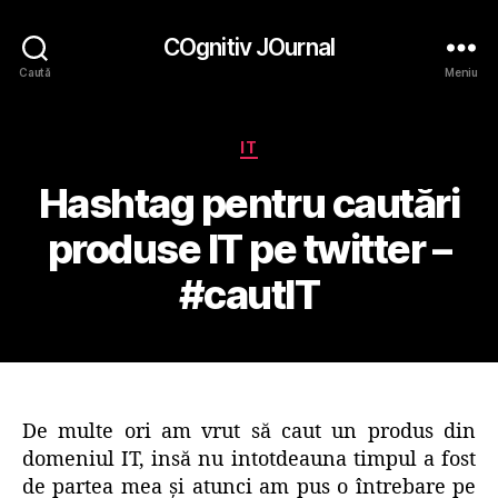
COgnitiv JOurnal
Caută
Meniu
Categorii
IT
Hashtag pentru cautări
produse IT pe twitter –
#cautIT
De multe ori am vrut să caut un produs din
domeniul IT, insă nu intotdeauna timpul a fost
de partea mea şi atunci am pus o întrebare pe