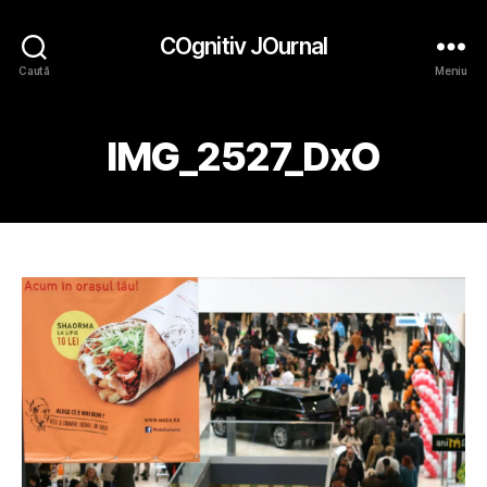
COgnitiv JOurnal
Caută
Meniu
IMG_2527_DxO