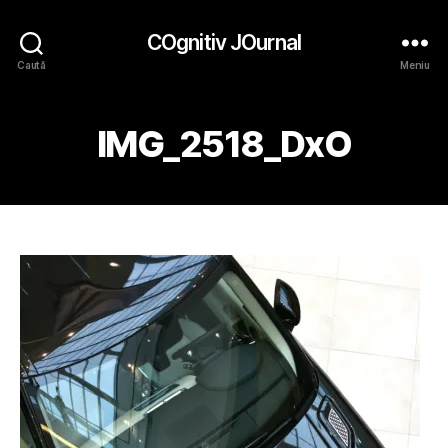
COgnitiv JOurnal
Caută
Meniu
IMG_2518_DxO